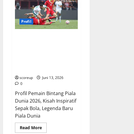
Maestro
di
Balik
Samurai
Biru,
Menguak
Profil
Filosofi
Pemenang
Sejati!
Profil Pemain Bintang Piala
Dunia 2026, Kisah Inspiratif
yang Akan Menggetarkan
Jiwamu, Calon Legenda Lahir di
Kanada, Meksiko, Amerika
Serikat!
scoreup
Juni 13, 2026
0
Profil Pemain Bintang Piala
Dunia 2026, Kisah Inspiratif
Sepak Bola, Legenda Baru
Piala Dunia
Read
Read More
more