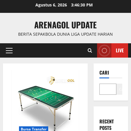
Skip
Agustus 6, 2026
3:46:31 PM
to
content
ARENAGOL UPDATE
BERITA SEPAKBOLA DUNIA LIGA UPDATE HARIAN
LIVE
Primary
Menu
CARI
Cari
RECENT
POSTS
Bursa Transfer