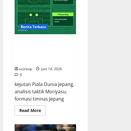
Kita?!
Berita Terbaru
Taktik Moriyasu, Analisis
Mendalam Strategi Kejutan
Jepang di Kancah Internasional,
Bikin Lawan Mati Kutu!
scoreup
Juni 14, 2026
0
kejutan Piala Dunia Jepang,
analisis taktik Moriyasu,
formasi timnas Jepang
Read
Read More
more
about
Taktik
Moriyasu,
Analisis