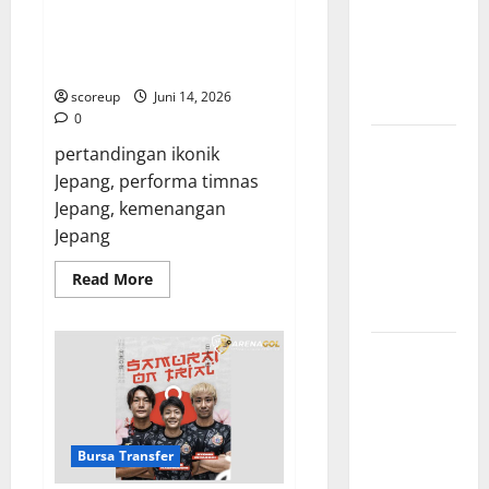
Jepang Kalahkan Raksasa Dunia,
vs Vietnam,
Ingat Lagi Sensasi Luar Biasa
Dampaknya
Itu!
ke Tim
scoreup
Juni 14, 2026
Nasional
0
Profil
pertandingan ikonik
Timnas
Jepang, performa timnas
Indonesia
Jepang, kemenangan
vs Vietnam,
Jepang
Perbandingan
Read
Read More
Kekuatan
more
Skuad
about
Hasil
Moriyasu,
Jadwal
Momen
Epik
Pertandingan
Jepang
Kalahkan
Indonesia
Raksasa
Dunia,
vs Vietnam,
Ingat
Bursa Transfer
Waktu
Lagi
Sensasi