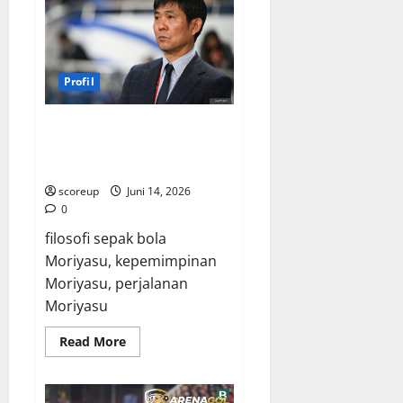
Mendalam
Strategi
Kejutan
Jepang
di
Kancah
Profil
Internasional,
Bikin
Lawan
Mati
Hajime Moriyasu, Maestro di
Kutu!
Balik Samurai Biru, Menguak
Filosofi Pemenang Sejati!
scoreup
Juni 14, 2026
0
filosofi sepak bola
Moriyasu, kepemimpinan
Moriyasu, perjalanan
Moriyasu
Read
Read More
more
about
Hajime
Moriyasu,