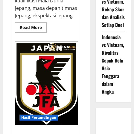
kualifikasi Piala Dunia
vs Vietnam,
Jepang, masa depan timnas
Rekap Skor
Jepang, ekspektasi Jepang
dan Analisis
Setiap Duel
Read
Read More
more
about
Indonesia
Jadwal
Moriyasu,
vs Vietnam,
Menatap
Rivalitas
Asa
Piala
Sepak Bola
Dunia
Berikutnya,
Asia
Bisakah
Jepang
Tenggara
Mengukir
Sejarah
dalam
Lebih
Jauh?!
Angka
Bursa
Hasil Pertandingan
Transfer
Indonesia
Hasil Moriyasu, Momen Epik