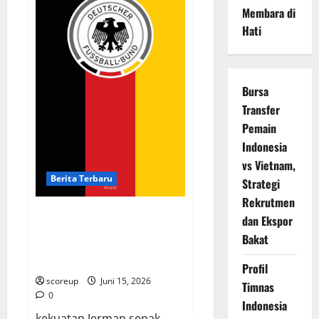
yang
Membara di
Bikin
Dunia
Hati
Terkagum-
kagum
dengan
Bakatnya!
Bursa
Transfer
Pemain
Indonesia
vs Vietnam,
Berita Terbaru
Strategi
Rekrutmen
Timnas Jerman, Mengapa
dan Ekspor
Mereka Selalu Jadi Ancaman
Bakat
Besar di Panggung Dunia yang
Tak Pernah Padam!
Profil
scoreup
Juni 15, 2026
Timnas
0
Indonesia
kekuatan Jerman sepak