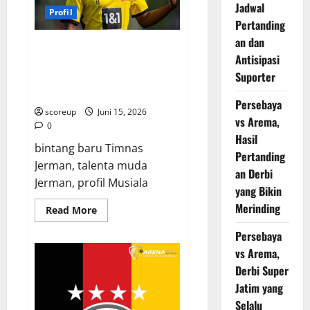
Jadwal
Siap
Profil
Mengguncang
Pertanding
Eropa,
Siapa
an dan
Saja
Jamal Musiala, Intip Keajaiban
Targetnya?
Antisipasi
Bocah Emas Timnas Jerman
Suporter
yang Bikin Dunia Terkagum-
kagum dengan Bakatnya!
Persebaya
scoreup
Juni 15, 2026
vs Arema,
0
Hasil
bintang baru Timnas
Pertanding
Jerman, talenta muda
an Derbi
Jerman, profil Musiala
yang Bikin
Merinding
Read
Read More
more
about
Persebaya
Jamal
Musiala,
vs Arema,
Intip
Keajaiban
Derbi Super
Bocah
Jatim yang
Emas
Timnas
Selalu
Jerman