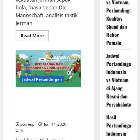
vs Vietnam,
bola, masa depan Die
Perbandingan
Mannschaft, analisis taktik
Kualitas
Jerman
Skuad dan
Rekor
Read
Read More
more
Pemain
about
Timnas
Jerman,
Jadwal
Mengapa
Mereka
Pertandingan
Selalu
Jadi
Indonesia
Ancaman
Besar
vs Vietnam
Jadwal Pertandingan
di
di Ajang
Panggung
Dunia
Jadwal Moriyasu, Menatap Asa
Resmi dan
yang
Tak
Piala Dunia Berikutnya, Bisakah
Persahabatan
Pernah
Jepang Mengukir Sejarah Lebih
Padam!
Jauh?!
Hasil
scoreup
Juni 14, 2026
Pertandingan
0
Indonesia