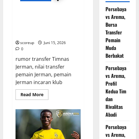
Persebaya
Bursa Transfer, Gebrakan
vs Arema,
Transfer Pemain Timnas Jerman
Bursa
yang Siap Mengguncang Eropa,
Transfer
Siapa Saja Targetnya?
Pemain
scoreup
Juni 15, 2026
Muda
0
Berbakat
rumor transfer Timnas
Jerman, nilai transfer
Persebaya
pemain Jerman, pemain
vs Arema,
Jerman incaran klub
Profil
Kedua Tim
Read
Read More
dan
more
about
Rivalitas
Bursa
Transfer,
Abadi
Gebrakan
Transfer
Pemain
Persebaya
Timnas
Jerman
vs Arema,
yang