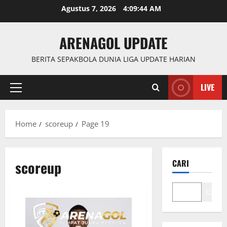
Skip
Agustus 7, 2026
4:09:45 AM
to
content
ARENAGOL UPDATE
BERITA SEPAKBOLA DUNIA LIGA UPDATE HARIAN
LIVE
Primary
Menu
Home
scoreup
Page 19
scoreup
CARI
Cari