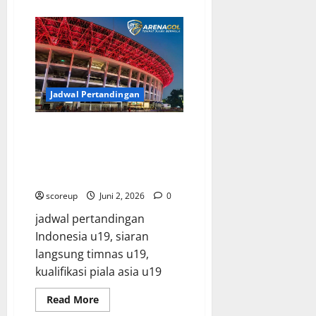
about
Hasil
Pertandingan
Indonesia
u19
Menang
Telak
dan
Membuktikan
Mental
Jadwal Pertandingan
Juara
yang
Tak
Jadwal Pertandingan Indonesia
Terbendung
u19 Terbaru Pastikan Kamu
Tidak Melewatkan Perjuangan
Garuda Muda
scoreup
Juni 2, 2026
0
jadwal pertandingan
Indonesia u19, siaran
langsung timnas u19,
kualifikasi piala asia u19
Read
Read More
more