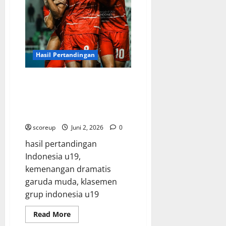
Talenta
Lokal
Kita
Hasil Pertandingan
Hasil Pertandingan Indonesia
u19 Menang Telak dan
Membuktikan Mental Juara yang
Tak Terbendung
scoreup
Juni 2, 2026
0
hasil pertandingan
Indonesia u19,
kemenangan dramatis
garuda muda, klasemen
grup indonesia u19
Read
Read More
more