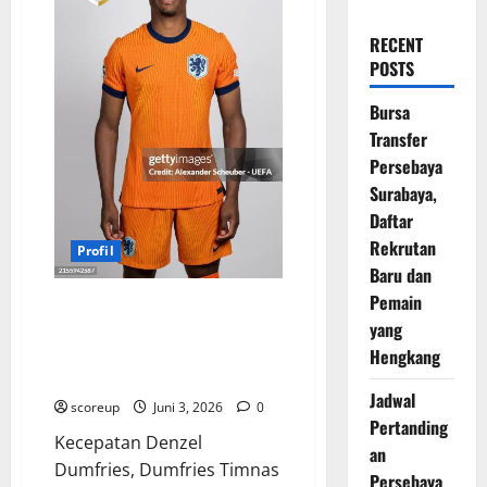
RECENT
POSTS
Bursa
Transfer
Persebaya
Surabaya,
Daftar
Rekrutan
Profil
Baru dan
Pemain
Profil Denzel Dumfries sang
yang
gladiator sayap kanan yang
transformasinya bikin seluruh
Hengkang
dunia terpana
Jadwal
scoreup
Juni 3, 2026
0
Pertanding
Kecepatan Denzel
an
Dumfries, Dumfries Timnas
Persebaya