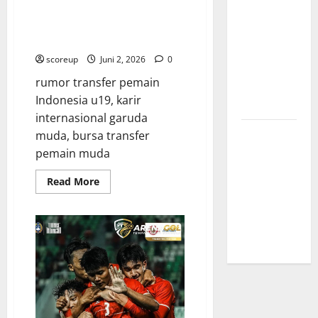
Indonesia u19 ke Klub Luar
Transfer
Negeri Membuktikan Kualitas
Indonesia
Talenta Lokal Kita
vs Vietnam,
scoreup
Juni 2, 2026
0
Dampaknya
rumor transfer pemain
ke Tim
Indonesia u19, karir
Nasional
internasional garuda
Profil
muda, bursa transfer
Timnas
pemain muda
Indonesia
Read
Read More
vs Vietnam,
more
about
Perbandingan
Rumor
Kekuatan
Transfer
Pemain
Skuad
Indonesia
u19
ke
Klub
Luar
Negeri
Membuktikan
Kualitas