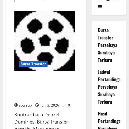
more
an
about
Performa
Denzel
Dumfries
yang
fenomenal
sukses
Bursa
membawa
Transfer
Inter
Milan
Persebaya
hancurkan
lawan
Surabaya
tanpa
ampun
Terbaru
Bursa Transfer
Jadwal
Kontrak baru Denzel Dumfries
Pertandingan
di Inter Milan resmi menjadi
Persebaya
kabar paling mendebarkan
Surabaya
musim ini
Terbaru
scoreup
Juni 3, 2026
0
Hasil
Kontrak baru Denzel
Pertandingan
Dumfries, Bursa transfer
Persebaya
pemain, Masa depan