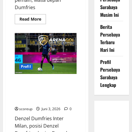
Surabaya
Dumfries
Musim Ini
Read
Read More
more
Berita
about
Kontrak
Persebaya
baru
Denzel
Terbaru
Dumfries
di
Hari Ini
Inter
Milan
resmi
Profil
menjadi
Profil
kabar
Persebaya
paling
mendebarkan
Surabaya
musim
Denzel Dumfries Profil Sang
Lengkap
ini
Gladiator Tangguh Penghancur
Sisi Kanan Inter Milan yang Tak
Terkalahkan
scoreup
Juni 3, 2026
0
Persebaya
Surabaya,
Denzel Dumfries Inter
Hasil
Milan, posisi Denzel