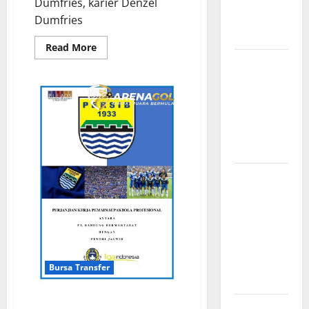
Pertandingan
Dumfries, karier Denzel
Terbaru di
Dumfries
Liga 1
Read
Read More
more
Persebaya
about
Denzel
Surabaya,
Dumfries
Profil
Kabar
Sang
Terkini
Gladiator
Tangguh
Jelang Laga
Penghancur
Sisi
Krusial
Kanan
Inter
Milan
Persebaya
yang
Tak
Surabaya,
Terkalahkan
Sejarah
Panjang dan
Prestasi
yang
Bursa Transfer
Menginspirasi
Rumor Transfer Pemain
Bursa