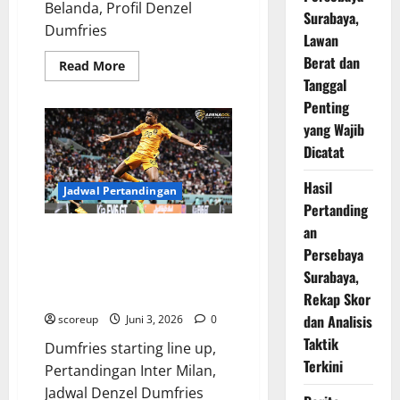
Belanda, Profil Denzel
Surabaya,
Dumfries
Lawan
Berat dan
Read
Read More
more
Tanggal
about
Profil
Penting
Denzel
yang Wajib
Dumfries
sang
Dicatat
gladiator
sayap
kanan
Hasil
yang
Jadwal Pertandingan
transformasinya
Pertanding
bikin
seluruh
an
Jadwal Denzel Dumfries di laga
dunia
Persebaya
terpana
krusial pekan ini wajib Anda
nantikan karena akan ada
Surabaya,
kejutan besar
Rekap Skor
dan Analisis
scoreup
Juni 3, 2026
0
Taktik
Dumfries starting line up,
Terkini
Pertandingan Inter Milan,
Jadwal Denzel Dumfries