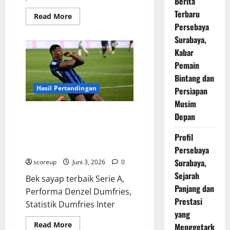
Berita
Terbaru
Read
Read More
more
Persebaya
about
Jadwal
Surabaya,
Denzel
Kabar
Dumfries
di
Pemain
laga
krusial
Bintang dan
pekan
ini
Hasil Pertandingan
Persiapan
wajib
Anda
Musim
nantikan
Performa Denzel Dumfries yang
Depan
karena
akan
fenomenal sukses membawa
ada
Profil
Inter Milan hancurkan lawan
kejutan
besar
tanpa ampun
Persebaya
Surabaya,
scoreup
Juni 3, 2026
0
Sejarah
Bek sayap terbaik Serie A,
Panjang dan
Performa Denzel Dumfries,
Prestasi
Statistik Dumfries Inter
yang
Read
Read More
Menggetark