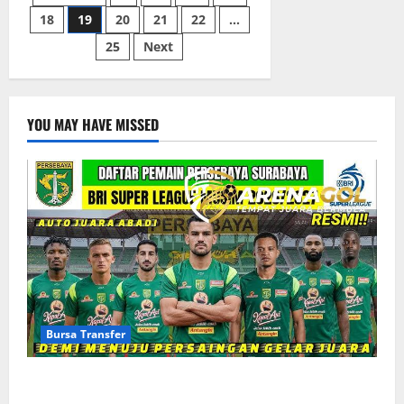
u19
Gemilang
18
19
20
21
22
…
pos
Generasi
Emas
25
Next
yang
Siap
Guncang
Dunia
YOU MAY HAVE MISSED
Bursa Transfer
Bursa Transfer Persebaya Surabaya, Daftar Rekrutan
Baru dan Pemain yang Hengkang